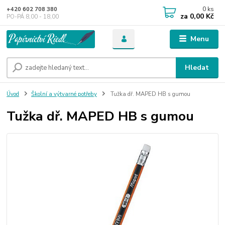
0
ks
+420 602 708 380
za
0,00 Kč
PO-PÁ 8,00 - 18,00
Menu
Hledat
Úvod
Školní a výtvarné potřeby
Tužka dř. MAPED HB s gumou
Tužka dř. MAPED HB s gumou