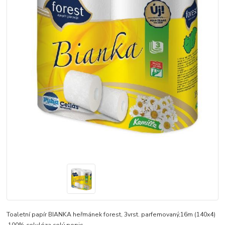
Toaletní papír BIANKA heřmánek forest, 3vrst. parfemovaný,16m (140x4)
100% celulóza
celý popis