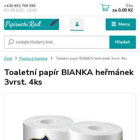
0
ks
+420 602 708 380
za
0,00 Kč
PO-PÁ 8,00 - 18,00
Menu
Hledat
Úvod
Papírová hygiena
Toaletní papír BIANKA heřmánek 3vrst. 4ks
Toaletní papír BIANKA heřmánek
3vrst. 4ks