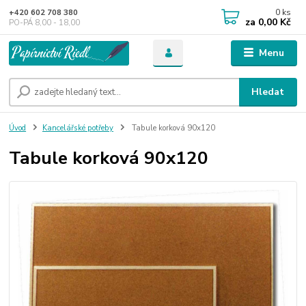
0
ks
+420 602 708 380
za
0,00 Kč
PO-PÁ 8,00 - 18,00
Menu
Hledat
Úvod
Kancelářské potřeby
Tabule korková 90x120
Tabule korková 90x120