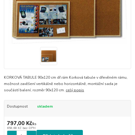
KORKOVÁ TABULE 90x120 cm dř.rám Korková tabule v dřevěném rámu,
možnost zavěšení vertikálně nebo horizontálně, montážní sada je
součástí balení, rozměr 90x120 cm.
celý popis
Dostupnost
skladem
797,00 Kč
/
ks
658,68 Kč
bez DPH