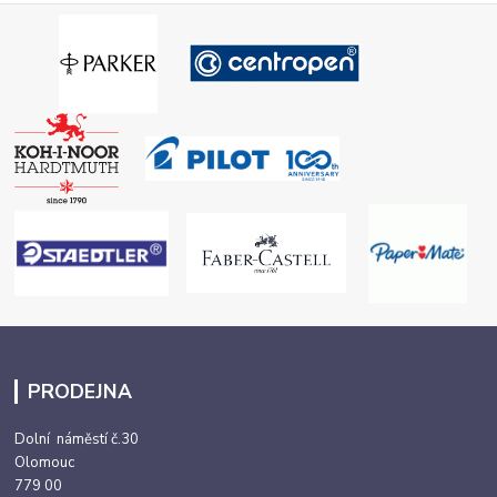
PRODEJNA
Dolní náměstí č.30
Olomouc
779 00