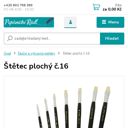
0
ks
+420 602 708 380
za
0,00 Kč
PO-PÁ 8,00 - 18,00
Menu
Hledat
Úvod
Školní a výtvarné potřeby
Štětec plochý č.16
Štětec plochý č.16