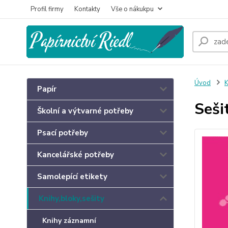
Profil firmy
Kontakty
Vše o nákukpu
Úvod
K
Papír
Seši
Školní a výtvarné potřeby
Psací potřeby
Kancelářské potřeby
Samolepící etikety
Knihy,bloky,sešity
Knihy záznamní