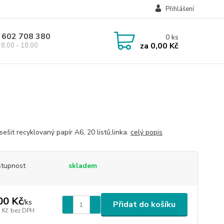
Přihlášení
 602 708 380
0
ks
za
0,00 Kč
8,00 - 18,00
sešit recyklovaný papír A6, 20 listů,linka.
celý popis
tupnost
skladem
00 Kč
/
ks
Přidat do košíku
 Kč
bez DPH