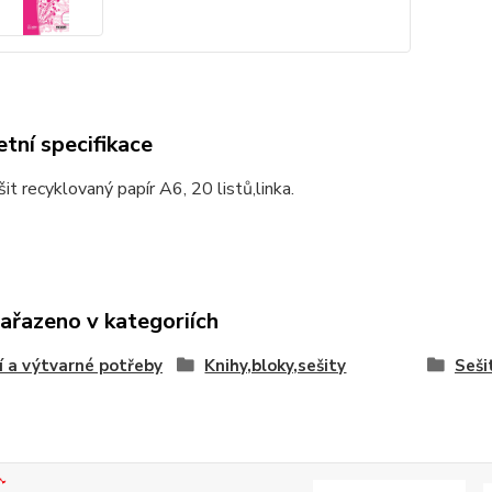
tní specifikace
šit recyklovaný papír A6, 20 listů,linka.
zařazeno v kategoriích
í a výtvarné potřeby
Knihy,bloky,sešity
Seši