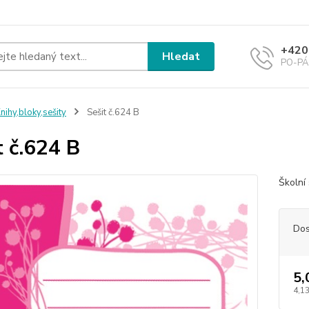
+420
Hledat
PO-PÁ 
nihy,bloky,sešity
Sešit č.624 B
t č.624 B
Školní 
Dos
5,
4,13