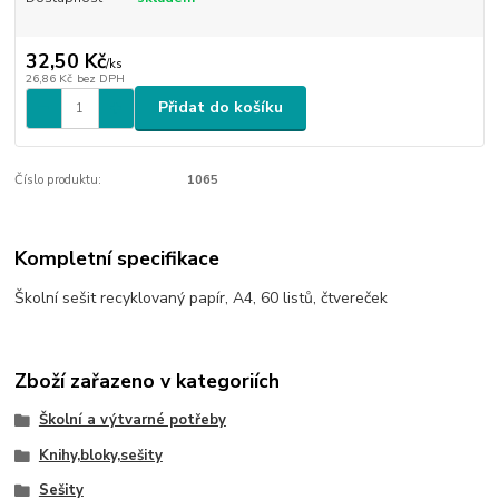
32,50 Kč
/
ks
26,86 Kč
bez DPH
Přidat do košíku
Číslo produktu:
1065
Kompletní specifikace
Školní sešit recyklovaný papír, A4, 60 listů, čtvereček
Zboží zařazeno v kategoriích
Školní a výtvarné potřeby
Knihy,bloky,sešity
Sešity