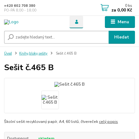
0
ks
+420 602 708 380
za
0,00 Kč
PO-PÁ 8,00 - 18,00
Menu
Hledat
Úvod
Knihy,bloky,sešity
Sešit č.465 B
Sešit č.465 B
Školní sešit recyklovaný papír, A4, 60 listů, čtvereček
celý popis
Dostupnost
skladem