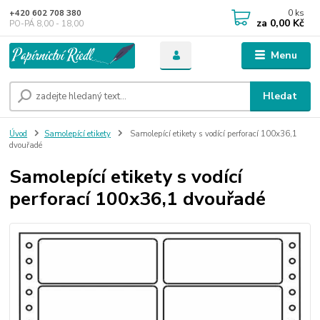
0
ks
+420 602 708 380
za
0,00 Kč
PO-PÁ 8,00 - 18,00
Menu
Hledat
Úvod
Samolepící etikety
Samolepící etikety s vodící perforací 100x36,1
dvouřadé
Samolepící etikety s vodící
perforací 100x36,1 dvouřadé