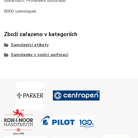
tiskárnách. Provedení dvouřadé.
8000 samolepek.
Zboží zařazeno v kategoriích
Samolepící etikety
Samolepky s vodící perforací