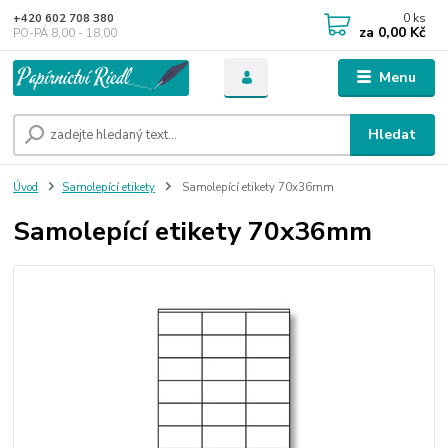
0
ks
+420 602 708 380
za
0,00 Kč
PO-PÁ 8,00 - 18,00
Menu
Hledat
Úvod
Samolepící etikety
Samolepící etikety 70x36mm
Samolepící etikety 70x36mm