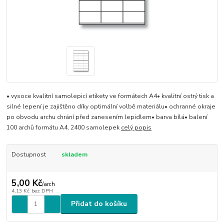
• vysoce kvalitní samolepicí etikety ve formátech A4• kvalitní ostrý tisk a
silné lepení je zajištěno díky optimální volbě materiálu• ochranné okraje
po obvodu archu chrání před zanesením lepidlem• barva bílá• balení
100 archů formátu A4, 2400 samolepek
celý popis
Dostupnost
skladem
5,00 Kč
/
arch
4,13 Kč
bez DPH
Přidat do košíku