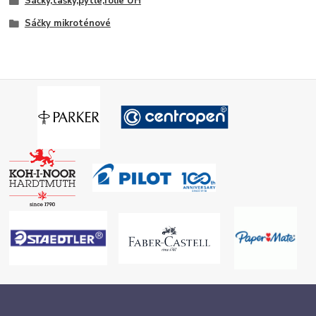
Sáčky,tašky,pytle,fólie UH
Sáčky mikroténové