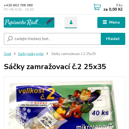
0
ks
+420 602 708 380
za
0,00 Kč
PO-PÁ 8,00 - 18,00
Menu
Hledat
Úvod
Sáčky,tašky,pytle
Sáčky zamražovací č.2 25x35
Sáčky zamražovací č.2 25x35