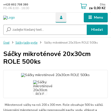
0
ks
+420 602 708 380
za
0,00 Kč
PO-PÁ 8,00 - 18,00
Menu
Hledat
Úvod
Sáčky,tašky,pytle
Sáčky mikroténové 20x30cm ROLE 500ks
Sáčky mikroténové 20x30cm
ROLE 500ks
Mikrotenové sáčky na roli 200 x 300 mm. Role obsahuje 500 ks sáčků.
Univerzální mikrotenové sáčky nepropouští pachy, vodu, vlhkost a