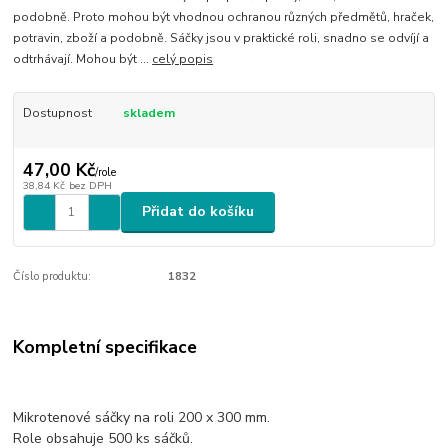
podobně. Proto mohou být vhodnou ochranou různých předmětů, hraček,
potravin, zboží a podobně. Sáčky jsou v praktické roli, snadno se odvíjí a
odtrhávají. Mohou být ...
celý popis
Dostupnost
skladem
47,00 Kč
/
role
38,84 Kč
bez DPH
Přidat do košíku
Číslo produktu:
1832
Kompletní specifikace
Mikrotenové sáčky na roli 200 x 300 mm.
Role obsahuje 500 ks sáčků.