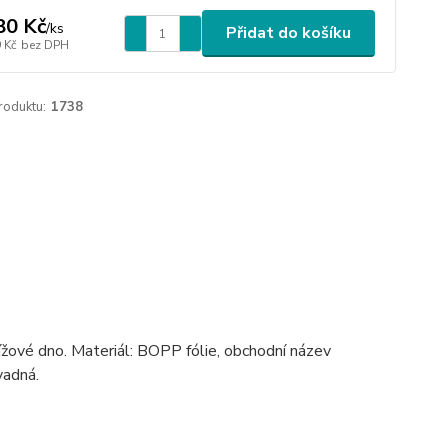
80 Kč
/
ks
Přidat do košíku
 Kč
bez DPH
roduktu:
1738
řížové dno. Materiál: BOPP fólie, obchodní název
vadná.