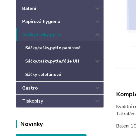
Balení
Papírová hygiena
Sáčky,tašky,pytle
Sáčky,tašky,pytle papírové
Sáčky,tašky,pytle,fólie UH
Sáčky celofánové
Gastro
Komple
Tiskopisy
Kvalitní 
Tatrafán.
Novinky
Balení 1