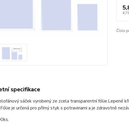
5,
4,79
Číslo p
tní specifikace
celofánový sáček vyrobený ze zcela transparentní fólie.Lepené k
 Fólie je určená pro přímý styk s potravinami a je zdravotně nezá
00ks.