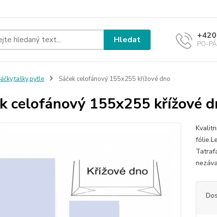
+420
Hledat
PO-PÁ 
áčky,tašky,pytle
Sáček celofánový 155x255 křížové dno
k celofánový 155x255 křížové d
Kvalit
fólie.
Tatrafá
nezáva
Dos