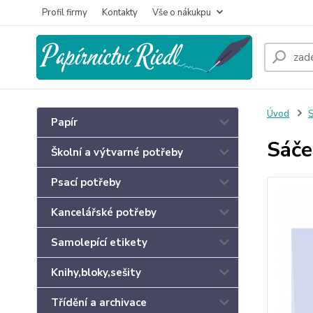
Profil firmy
Kontakty
Vše o nákukpu
Úvod
S
Papír
Sáče
Školní a výtvarné potřeby
Psací potřeby
Kancelářské potřeby
Samolepící etikety
Knihy,bloky,sešity
Třídění a archivace