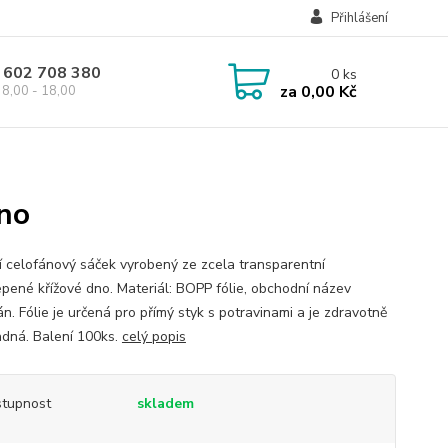
Přihlášení
 602 708 380
0
ks
za
0,00 Kč
8,00 - 18,00
no
ní celofánový sáček vyrobený ze zcela transparentní
Lepené křížové dno. Materiál: BOPP fólie, obchodní název
n. Fólie je určená pro přímý styk s potravinami a je zdravotně
dná. Balení 100ks.
celý popis
tupnost
skladem