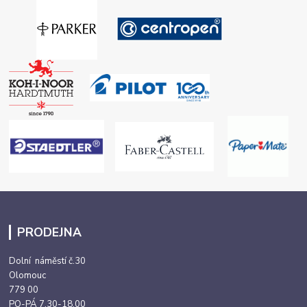
PRODEJNA
Dolní náměstí č.30
Olomouc
779 00
PO-PÁ 7,30-18,00