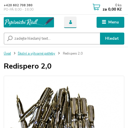
0
ks
+420 602 708 380
za
0,00 Kč
PO-PÁ 8,00 - 18,00
Menu
Hledat
Úvod
Školní a výtvarné potřeby
Redispero 2,0
Redispero 2,0