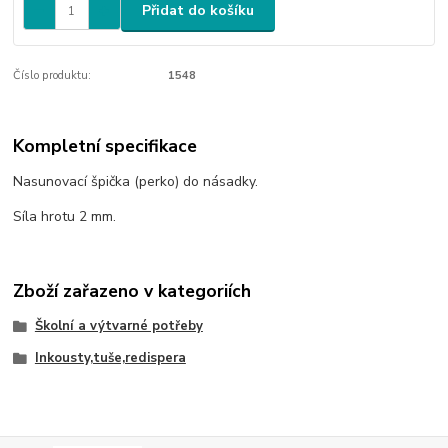
Přidat do košíku
Číslo produktu:
1548
Kompletní specifikace
Nasunovací špička (perko) do násadky.
Síla hrotu 2 mm.
Zboží zařazeno v kategoriích
Školní a výtvarné potřeby
Inkousty,tuše,redispera