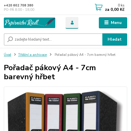
0
ks
+420 602 708 380
za
0,00 Kč
PO-PÁ 8,00 - 18,00
Menu
Hledat
Úvod
Třídění a archivace
Pořadač pákový A4 - 7cm barevný hřbet
Pořadač pákový A4 - 7cm
barevný hřbet