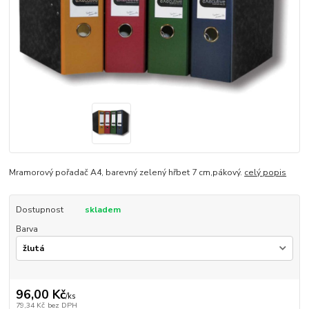
Mramorový pořadač A4, barevný zelený hřbet 7 cm,pákový.
celý popis
Dostupnost
skladem
Barva
96,00 Kč
/
ks
79,34 Kč
bez DPH