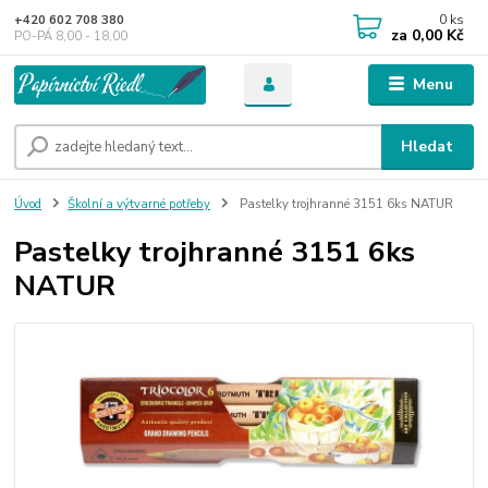
0
ks
+420 602 708 380
za
0,00 Kč
PO-PÁ 8,00 - 18,00
Menu
Hledat
Úvod
Školní a výtvarné potřeby
Pastelky trojhranné 3151 6ks NATUR
Pastelky trojhranné 3151 6ks
NATUR