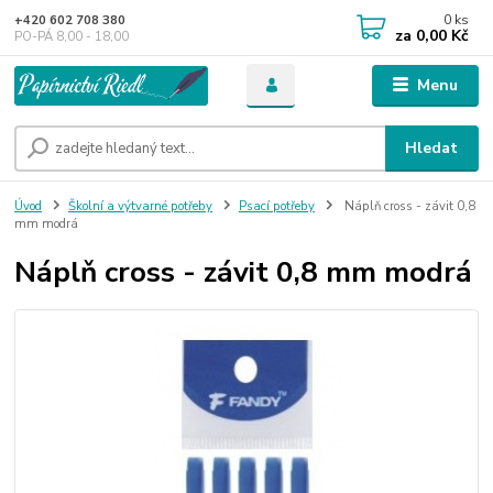
0
ks
+420 602 708 380
za
0,00 Kč
PO-PÁ 8,00 - 18,00
Menu
Hledat
Úvod
Školní a výtvarné potřeby
Psací potřeby
Náplň cross - závit 0,8
mm modrá
Náplň cross - závit 0,8 mm modrá