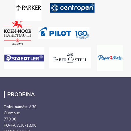
PRODEJNA
Dolní náměstí č.30
Olomouc
779 00
PO-PÁ 7,30-18,00