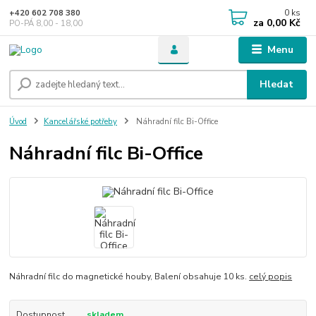
0
ks
+420 602 708 380
za
0,00 Kč
PO-PÁ 8,00 - 18,00
Menu
Hledat
Úvod
Kancelářské potřeby
Náhradní filc Bi-Office
Náhradní filc Bi-Office
Náhradní filc do magnetické houby, Balení obsahuje 10 ks.
celý popis
Dostupnost
skladem