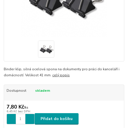
Binder klip, silná ocelová spona na dokumenty pro práci do kanceláří i
domácností. Velikost 41 mm.
celý popis
Dostupnost
skladem
7,80 Kč
/
ks
6,45 Kč
bez DPH
Přidat do košíku