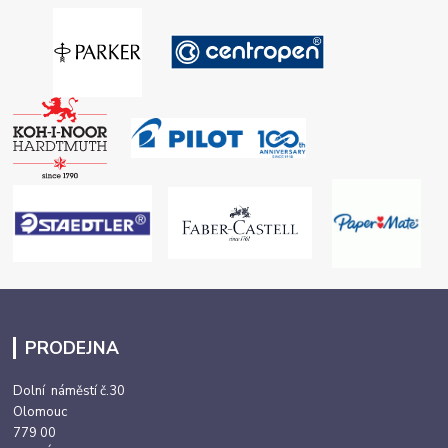
PRODEJNA
Dolní náměstí č.30
Olomouc
779 00