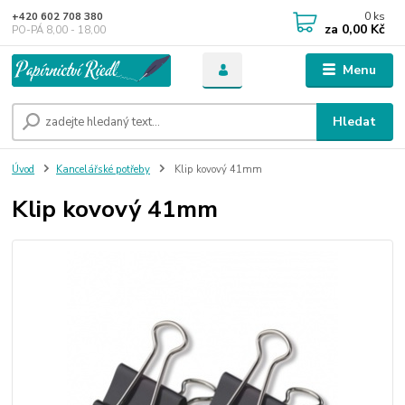
0
ks
+420 602 708 380
za
0,00 Kč
PO-PÁ 8,00 - 18,00
Menu
Hledat
Úvod
Kancelářské potřeby
Klip kovový 41mm
Klip kovový 41mm