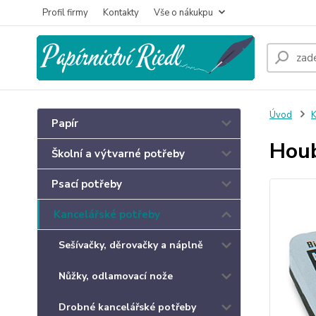
Profil firmy
Kontakty
Vše o nákukpu
Úvod
K
Papír
Houb
Školní a výtvarné potřeby
Psací potřeby
Kancelářské potřeby
Sešívačky, děrovačky a náplně
Nůžky, odlamovací nože
Drobné kancelářské potřeby