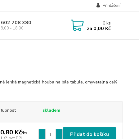
Přihlášení
 602 708 380
0
ks
za
0,00 Kč
8,00 - 18,00
ně lehká magnetická houba na bílé tabule, omyvatelná
celý
tupnost
skladem
0,80 Kč
/
ks
Přidat do košíku
31 Kč
bez DPH