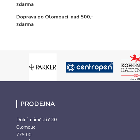
zdarma
Doprava po Olomouci
nad 500,-
zdarma
PRODEJNA
Dolní náměstí č.30
Olomouc
779 00