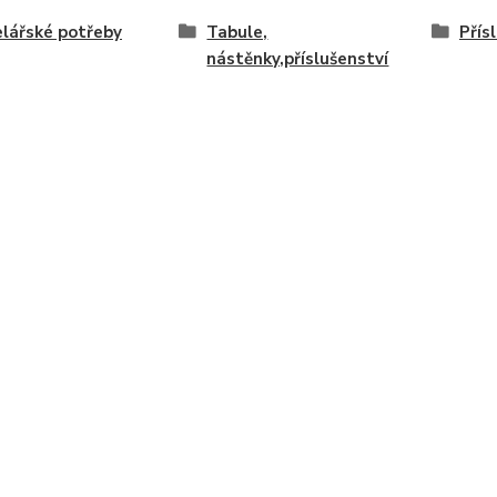
lářské potřeby
Tabule,
Přís
nástěnky,příslušenství