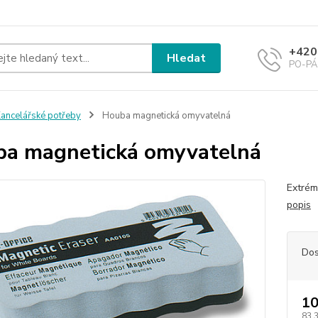
+420
Hledat
PO-PÁ 
ancelářské potřeby
Houba magnetická omyvatelná
a magnetická omyvatelná
Extrém
popis
Dos
10
83,