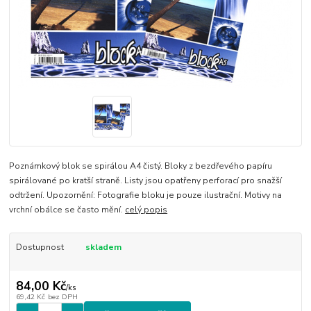
Poznámkový blok se spirálou A4 čistý. Bloky z bezdřevého papíru
spirálované po kratší straně. Listy jsou opatřeny perforací pro snažší
odtržení. Upozornění: Fotografie bloku je pouze ilustrační. Motivy na
vrchní obálce se často mění.
celý popis
Dostupnost
skladem
84,00 Kč
/
ks
69,42 Kč
bez DPH