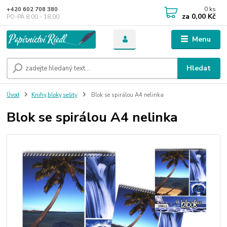
0
ks
+420 602 708 380
za
0,00 Kč
PO-PÁ 8,00 - 18,00
Menu
Hledat
Úvod
Knihy,bloky,sešity
Blok se spirálou A4 nelinka
Blok se spirálou A4 nelinka